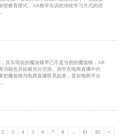
新型教育模式，AR教学实训把传统学习方式的优
.
测，其实现在的魔妆镜早已不是当初的魔妆镜，AR
类功能也开始被充分挖掘，其中在电商直播中的
家把魔妆镜与电商直播联系起来，是在电商平台
.
2
3
4
5
6
7
8
...
81
82
»